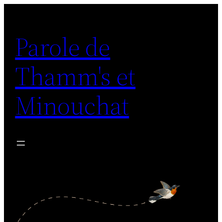
Aller
au
Parole de
contenu
Thamm's et
Minouchat