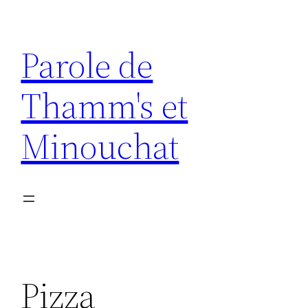
Aller
au
Parole de
contenu
Thamm's et
Minouchat
Pizza