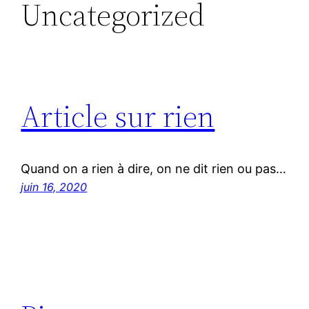
Uncategorized
Article sur rien
Quand on a rien à dire, on ne dit rien ou pas…
juin 16, 2020